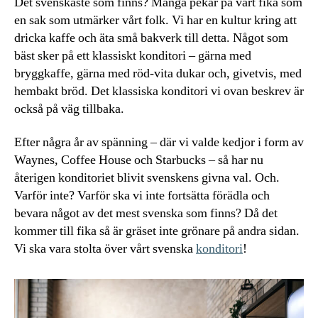
Det svenskaste som finns? Många pekar på vårt fika som
en sak som utmärker vårt folk. Vi har en kultur kring att
dricka kaffe och äta små bakverk till detta. Något som
bäst sker på ett klassiskt konditori – gärna med
bryggkaffe, gärna med röd-vita dukar och, givetvis, med
hembakt bröd. Det klassiska konditori vi ovan beskrev är
också på väg tillbaka.
Efter några år av spänning – där vi valde kedjor i form av
Waynes, Coffee House och Starbucks – så har nu
återigen konditoriet blivit svenskens givna val. Och.
Varför inte? Varför ska vi inte fortsätta förädla och
bevara något av det mest svenska som finns? Då det
kommer till fika så är gräset inte grönare på andra sidan.
Vi ska vara stolta över vårt svenska
konditori
!